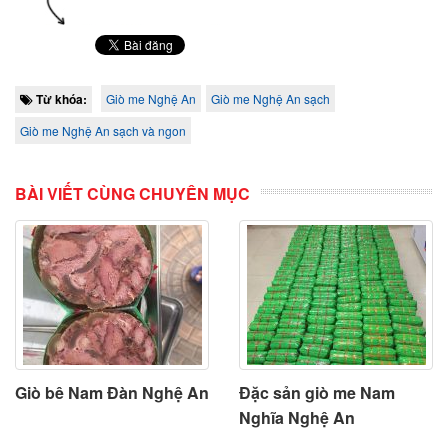
Từ khóa:
Giò me Nghệ An
Giò me Nghệ An sạch
Giò me Nghệ An sạch và ngon
BÀI VIẾT CÙNG CHUYÊN MỤC
Giò bê Nam Đàn Nghệ An
Đặc sản giò me Nam
Nghĩa Nghệ An