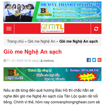
Toggle
Trang chủ
»
Giò me Nghệ An
»
Giò me Nghệ An sạch
navigation
Giò me Nghệ An sạch
T7, 12 / 2018
10:31 sáng
|
mydung
Nếu ai đã từng đến quê hương Bác Hồ thì chắc hẳn sẽ
nghe đến giò me Nghệ An sạch của Tân Lộc quán rất nổi
tiếng. Chính vì thế, hôm nay comvanphongnghean.com sẽ