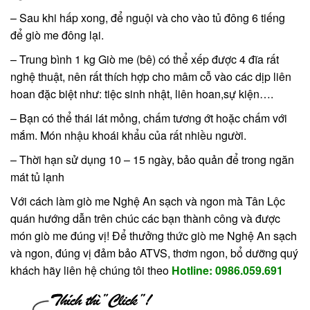
– Sau khi hấp xong, để nguội và cho vào tủ đông 6 tiếng
để giò me đông lại.
– Trung bình 1 kg Giò me (bê) có thể xếp được 4 đĩa rất
nghệ thuật, nên rất thích hợp cho mâm cỗ vào các dịp liên
hoan đặc biệt như: tiệc sinh nhật, liên hoan,sự kiện….
– Bạn có thể thái lát mỏng, chấm tương ớt hoặc chấm với
mắm. Món nhậu khoái khẩu của rất nhiều người.
– Thời hạn sử dụng 10 – 15 ngày, bảo quản để trong ngăn
mát tủ lạnh
Với cách làm giò me Nghệ An sạch và ngon mà Tân Lộc
quán hướng dẫn trên chúc các bạn thành công và được
món giò me đúng vị! Để thưởng thức giò me Nghệ An sạch
và ngon, đúng vị đảm bảo ATVS, thơm ngon, bổ dưỡng quý
khách hãy liên hệ chúng tôi theo
Hotline: 0986.059.691