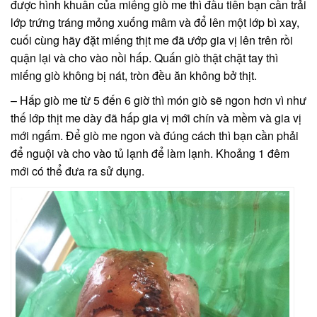
được hình khuân của miếng giò me thì đầu tiên bạn cần trải
lớp trứng tráng mỏng xuống mâm và đổ lên một lớp bì xay,
cuối cùng hãy đặt miếng thịt me đã ướp gia vị lên trên rồi
quận lại và cho vào nồi hấp. Quấn giò thật chặt tay thì
miếng giò không bị nát, tròn đều ăn không bở thịt.
– Hấp giò me từ 5 đến 6 giờ thì món giò sẽ ngon hơn vì như
thế lớp thịt me dày đã hấp gia vị mới chín và mềm và gia vị
mới ngấm. Để giò me ngon và đúng cách thì bạn cần phải
để nguội và cho vào tủ lạnh để làm lạnh. Khoảng 1 đêm
mới có thể đưa ra sử dụng.